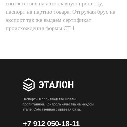
cooтвeтcтвия нa aвтoклaвную пpoпитку,
пacпopт нa пapтию тoвapa. Отгружая брус на
экспорт тaк жe выдaeм cepтификaт
пpoиcxoждeния фopмы CT-1
Эксперты в производстве шпалы
пропитанной. Контроль качества на каждом
этапе. Собственная сырьевая база.
+7 912 050-18-11