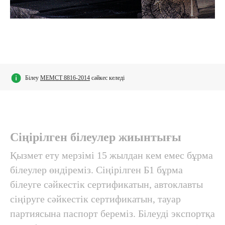
Білеу
МЕМСТ 8816-2014
сәйкес келеді
Сіңірілген білеулер жиынтығы
Қызмет ету мерзімі 15 жылдан кем емес бұрма
білеулер өндіреміз. Сіңірілген Б1 бұрма
білеуге сәйкестік сертификатын, автоклавты
сіңіруге сәйкестік сертификатын, тауар
партиясына паспорт береміз. Білеуді экспортқа