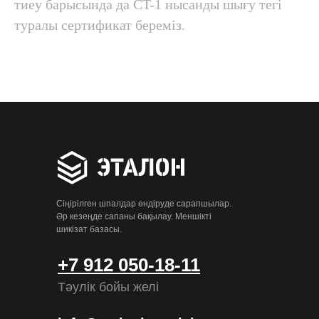
тиеу барысында да CT-1 нысанды шығу тегі
туралы сертификат береміз.
Сіңірілген шпалдар өндіруде сарапшылар.
Әр кезеңде сапаны бақылау. Меншікті
шикізат базасы.
+7 912 050-18-11
Тәулік бойы желі