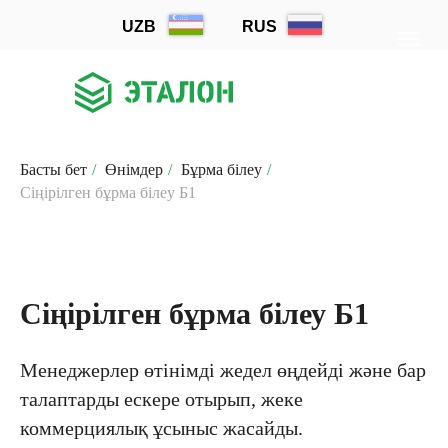
UZB
RUS
Басты бет
/
Өнімдер
/
Бұрма білеу
/
Сіңірілген бұрма білеу Б1
Сіңірілген бұрма білеу Б1
Менеджерлер өтінімді жедел өңдейді және бар
талаптарды ескере отырып, жеке
коммерциялық ұсыныс жасайды.