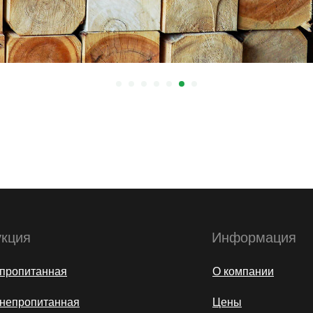
кция
Информация
пропитанная
О компании
непропитанная
Цены