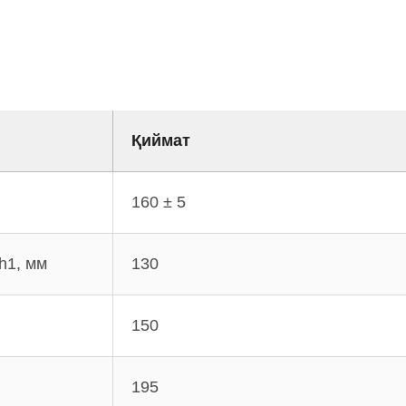
Қиймат
160 ± 5
h1, мм
130
150
195