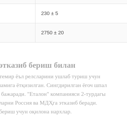
230 ± 5
2750 ± 20
этказиб бериш билан
 темир ёъл релсларини ушлаб туриш учун
ламига ётқизилган. Сингдирилган ёғоч шпал
 бажаради. "Еталон" компанияси 2-турдагы
ларни Россия ва МДҲга этказиб беради.
 бериш учун оқилона нархлар.