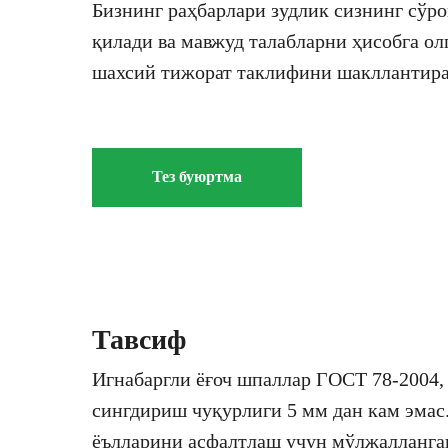
Бизнинг раҳбарлари зудлик сизнинг сўр
қилади ва мавжуд талабларни ҳисобга ол
шахсий тижорат таклифини шакллантира
Тез буюртма
Тавсиф
Игнабаргли ёғоч шпаллар ГОСТ 78-2004, 
сингдириш чуқурлиги 5 мм дан кам эмас.
ёълларини асфалтлаш учун мўлжалланга