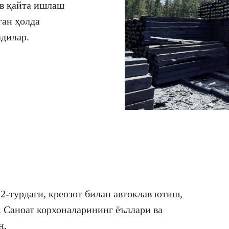
ов қайта ишлаш
ган ҳолда
дилар.
2-турдаги, креозот билан автоклав ютиш,
 Саноат корхоналарининг ёъллари ва
н.