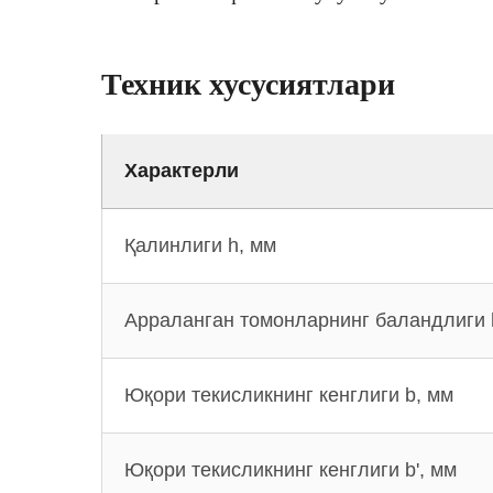
Техник хусусиятлари
Характерли
Қалинлиги h, мм
Арраланган томонларнинг баландлиги 
Юқори текисликнинг кенглиги b, мм
Юқори текисликнинг кенглиги b', мм