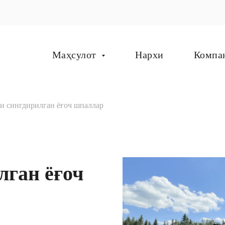
Маҳсулот
Нархи
Компа
ги сингдирилган ёғоч шпаллар
лган ёғоч