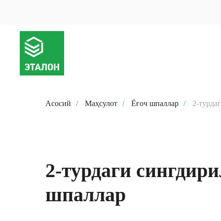
Асосий
/
Маҳсулот
/
Ёғоч шпаллар
/
2-турда
2-турдаги сингдири
шпаллар