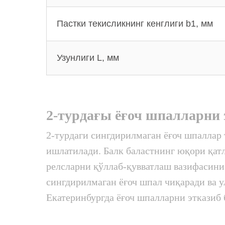
Пастки текисликнинг кенглиги b1, мм
Узунлиги L, мм
2-турдағы ёғоч шпалларни 
2-турдаги сингдирилмаган ёғоч шпаллар
ишлатилади. Балк баластнинг юқори қат
релсларни қўллаб-қувватлаш вазифасини
сингдирилмаган ёғоч шпал чиқаради ва у
Екатеринбургда ёғоч шпалларни этказиб